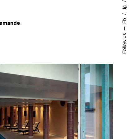
Ig.
Fb.
 demande
.
Follow Us