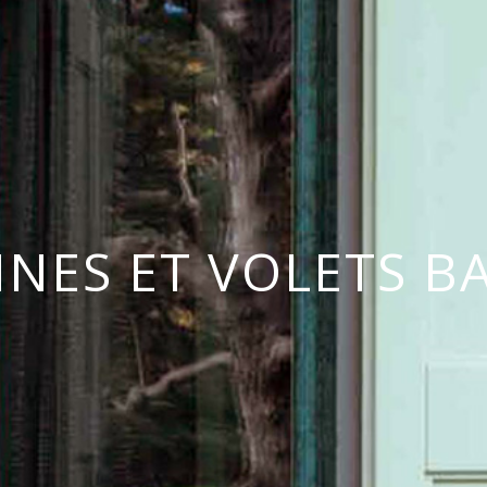
MATÉRIAUX ET FINITIONS
NOS CATALOGUES
SERVICE APRÈS-VENTE
CERTIFICATIONS ET MANUELS D’
NNES ET VOLETS B