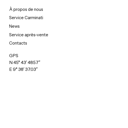
À propos de nous
Service Carminati
News
Service après-vente
Contacts
GPS
N 45° 43′ 48.57″
E 9° 38′ 37.03″